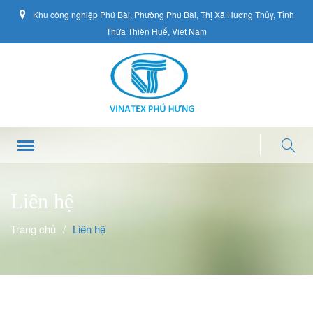
Khu công nghiệp Phú Bài, Phường Phú Bài, Thị Xã Hương Thủy, Tỉnh
Thừa Thiên Huế, Việt Nam
Trang chủ
Giới thiệu
Sản phẩm
Trang thiết bị
Liên hệ
Liên hệ
Trang chủ
/
Liên hệ
Tin tức
Cổ Đông
Giới thiệu